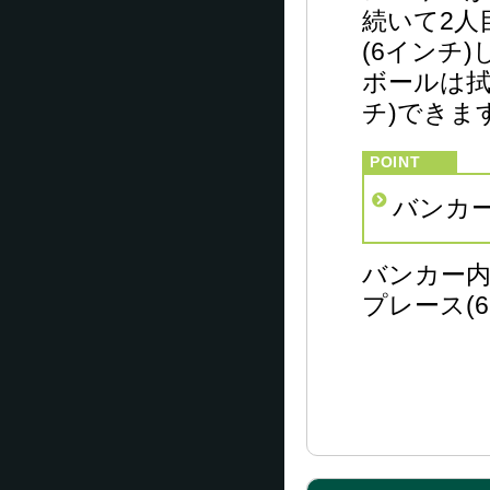
続いて2人
(6インチ
ボールは拭
チ)できま
バンカ
バンカー
プレース(