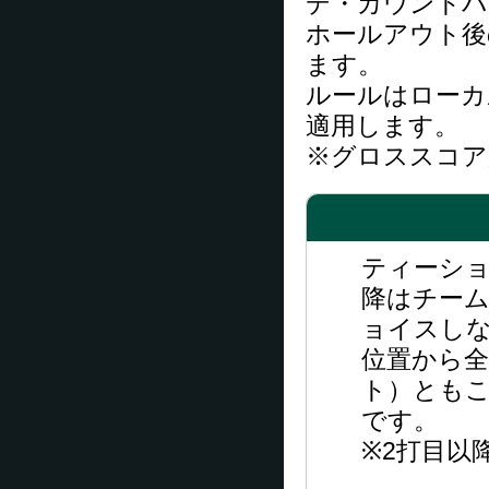
デ・カウントバ
ホールアウト後
ます。
ルールはローカ
適用します。
※グロススコア
ティーショ
降はチー
ョイスし
位置から
ト）とも
です。
※2打目以