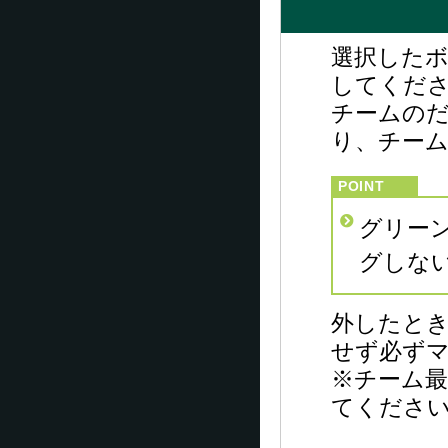
選択した
してくだ
チームの
り、チー
グリー
グしな
外したと
せず必ず
※チーム
てくださ