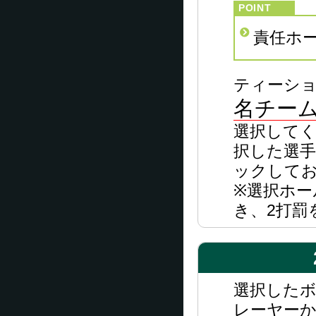
責任ホ
ティーショ
名チーム
選択して
択した選
ックして
※選択ホー
き、2打罰
選択した
レーヤー