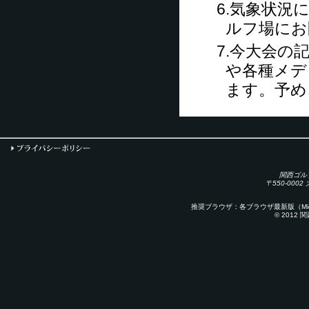
6.気象状
ルフ場にお
7.今大会
や各種メデ
ます。予め
関西ゴル
〒550-000
推奨ブラウザ：各ブラウザ最新版（Microsoft E
© 2012 関西